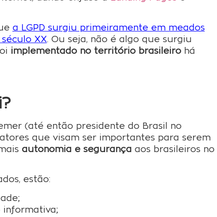
que
a LGPD surgiu primeiramente em meados
 século XX
. Ou seja, não é algo que surgiu
foi
implementado no território brasileiro
há
i?
emer (até então presidente do Brasil no
fatores que visam ser importantes para serem
 mais
autonomia e segurança
aos brasileiros no
dos, estão:
dade;
informativa;