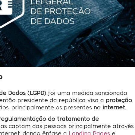
?
 de Dados (LGPD)
foi uma medida sancionada
então presidente da república visa a
proteção
ios, principalmente os presentes na
internet
.
regulamentação do tratamento de
s captam das pessoas principalmente através
nternet, dando ênfase a
Landing Pages
e