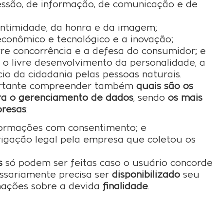
essão, de informação, de comunicação e de
 intimidade, da honra e da imagem;
conômico e tecnológico e a inovação;
 livre concorrência e a defesa do consumidor; e
 o livre desenvolvimento da personalidade, a
cio da cidadania pelas pessoas naturais.
mportante compreender também
quais são os
ra o gerenciamento de dados
, sendo
os mais
presas
:
formações com consentimento; e
gação legal pela empresa que coletou os
s
só podem ser feitas caso o usuário concorde
sariamente precisa ser
disponibilizado
seu
mações sobre a devida
finalidade
.