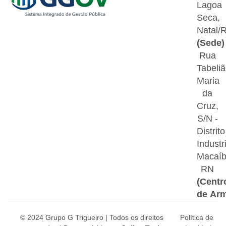
Lagoa
Seca,
Natal/
(Sede)
Rua
Tabeliã
Maria
da
Cruz,
S/N -
Distrito
Industri
Macaí
RN
(Centr
de Ar
© 2024 Grupo G Trigueiro | Todos os direitos
Política de