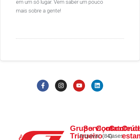
em um só lugar. Vem saber um pouco
mais sobre a gente!
Grupo
Serviços
Contato
Conteúd
Ond
Trigueiro
esta
Arquivar
(84)
Cases