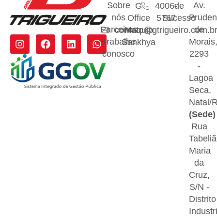
Sobre
Av.
G
4006-
de
nós
Pruden
Office
5767
Sucesso
Parceiros
de
contato@gtrigueiro.com.b
Maquip
Trabalhe
Morais
Sankhya
conosco
2293
-
Lagoa
Seca,
Natal/
(Sede)
Rua
Tabeliã
Maria
da
Cruz,
S/N -
Distrito
Industri