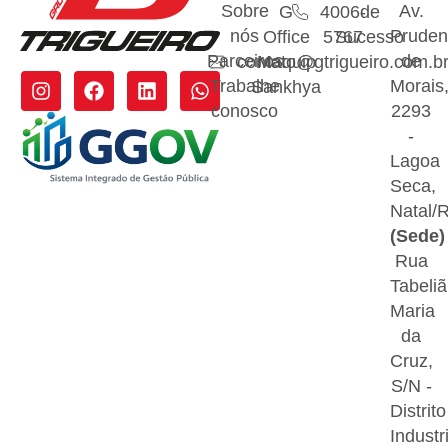
Sobre
Av.
G
4006-
de
nós
Pruden
Office
5767
Sucesso
Parceiros
de
contato@gtrigueiro.com.b
Maquip
Trabalhe
Morais
Sankhya
conosco
2293
-
Lagoa
Seca,
Natal/
(Sede)
Rua
Tabeliã
Maria
da
Cruz,
S/N -
Distrito
Industri