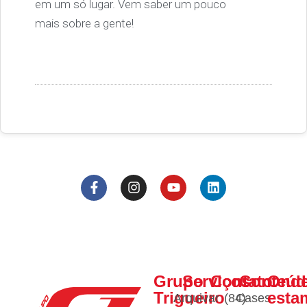
em um só lugar. Vem saber um pouco
mais sobre a gente!
Grupo
Serviços
Contato
Conteúd
Ond
Trigueiro
esta
Arquivar
(84)
Cases