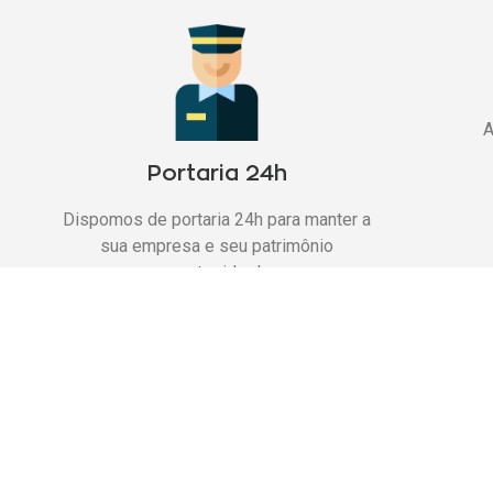
A
Portaria 24h
Dispomos de portaria 24h para manter a
sua empresa e seu patrimônio
protegidos!
Am
Po
de
Salas administrativas e de