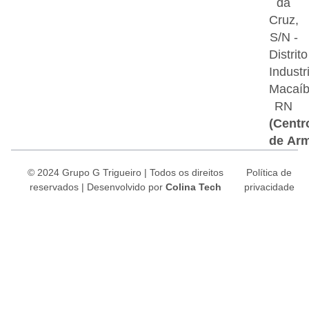
da
Cruz,
S/N -
Distrito
Industri
Macaí
RN
(Centr
de Ar
© 2024 Grupo G Trigueiro | Todos os direitos
Política de
reservados |
Desenvolvido por
Colina Tech
privacidade