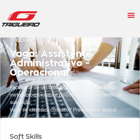
Trabalhe conosco
Vaga: Assistente
Administrativo -
Operacional
Faça parte de um time multidisciplinar que atinge
metas excepcionais e coloca o cliente no centro da
sua visão.
Você se identifica conosco? Preencha os dados!
Soft Skills