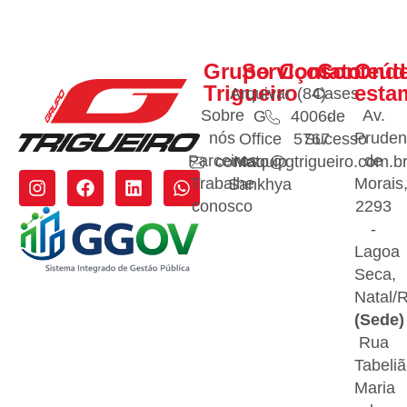
Grupo
Serviços
Contato
Conteúd
Ond
Trigueiro
esta
Arquivar
(84)
Cases
Sobre
Av.
G
4006-
de
nós
Pruden
Office
5767
Sucesso
Parceiros
de
contato@gtrigueiro.com.b
Maquip
Trabalhe
Morais
Sankhya
conosco
2293
-
Lagoa
Seca,
Natal/
(Sede)
Rua
Tabeliã
Maria