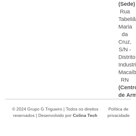
(Sede)
Rua
Tabeliã
Maria
da
Cruz,
S/N -
Distrito
Industri
Macaí
RN
(Centr
de Ar
© 2024 Grupo G Trigueiro | Todos os direitos
Política de
reservados |
Desenvolvido por
Colina Tech
privacidade